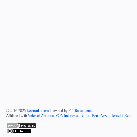
© 2016-
2026
Lelemuku.com
is owned by
PT. Batlax.com
.
Affiliated with
Voice of America
,
VOA Indonesia
,
Tempo
,
BenarNews
,
Teras.id
,
Reuters